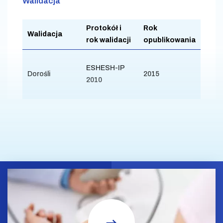
Walidacja
Protokół i
Rok
Walidacja
rok walidacji
opublikowania
ESHESH-IP
Dorośli
2015
2010