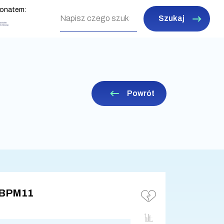
ronatem:
Szukaj
Powrót
 BPM11