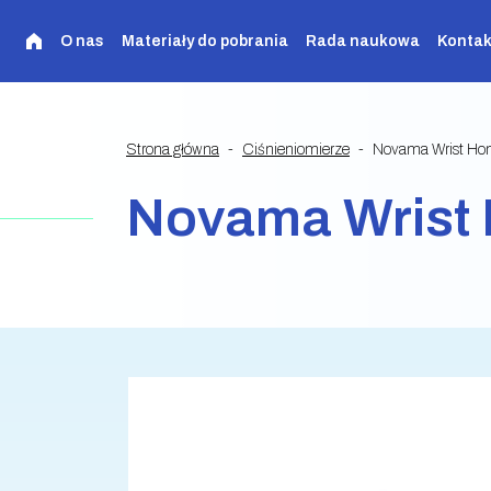
O nas
Materiały do pobrania
Rada naukowa
Kontak
Strona główna
Ciśnieniomierze
Novama Wrist H
Novama Wrist