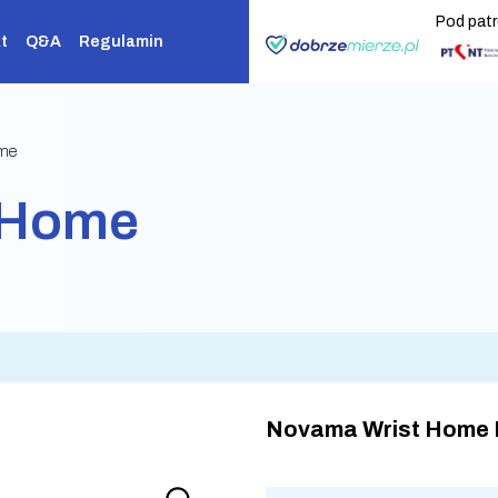
Pod pat
t
Q&A
Regulamin
ome
 Home
Novama Wrist Home