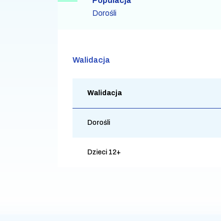
Populacja
Dorośli
Walidacja
Walidacja
Dorośli
Dzieci 12+